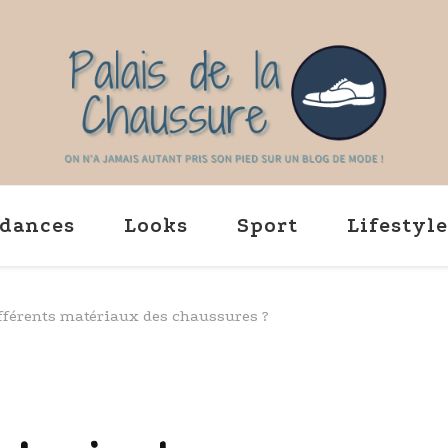
Palaisdelachaussu
On na jamais autant pris son 
dances
Looks
Sport
Lifestyle
fférents matériaux des chaussures ?