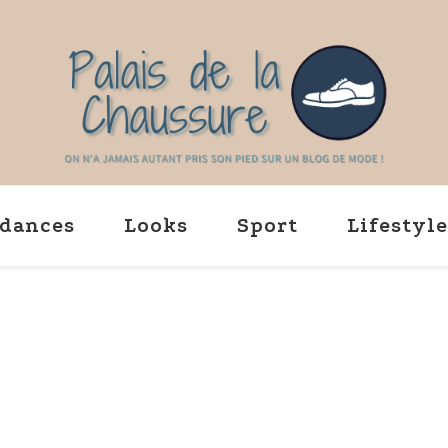
Palaisdelachaussu
On na jamais autant pris son 
dances
Looks
Sport
Lifestyle