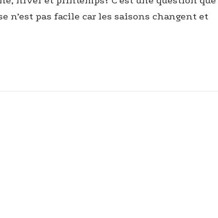
ne, hiver et printemps? C’est une question que
e n’est pas facile car les saisons changent et