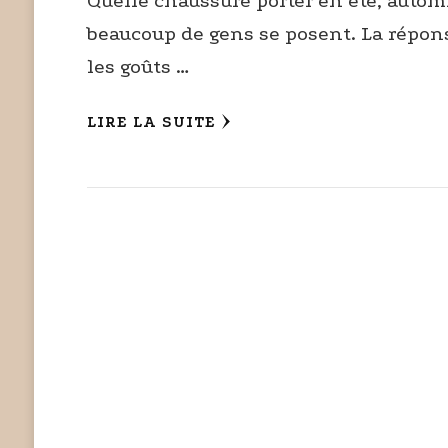
Quelle chaussure porter en été, autom
beaucoup de gens se posent. La répons
les goûts …
LIRE LA SUITE