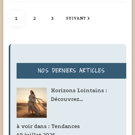
Pagination
PAGE
PAGE
PAGE
1
2
3
SUIVANT
des
publications
NOS DERNIERS ARTICLES
Horizons Lointains :
Découvrez…
à voir dans :
Tendances